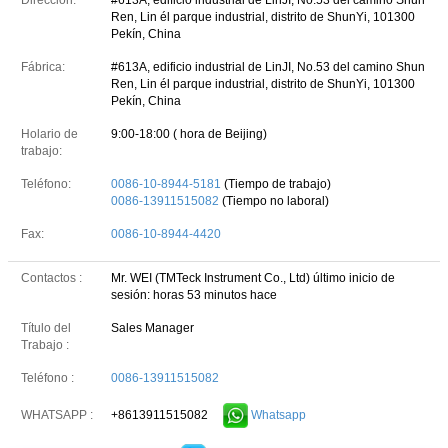
Dirección:
#613A, edificio industrial de LinJI, No.53 del camino Shun
Ren, Lin él parque industrial, distrito de ShunYi, 101300
Pekín, China
Fábrica:
#613A, edificio industrial de LinJI, No.53 del camino Shun
Ren, Lin él parque industrial, distrito de ShunYi, 101300
Pekín, China
Holario de
9:00-18:00 ( hora de Beijing)
trabajo:
Teléfono:
0086-10-8944-5181
(Tiempo de trabajo)
0086-13911515082
(Tiempo no laboral)
Fax:
0086-10-8944-4420
Contactos :
Mr. WEI (TMTeck Instrument Co., Ltd)
último inicio de
sesión: horas 53 minutos hace
Título del
Sales Manager
Trabajo :
Teléfono :
0086-13911515082
+8613911515082
Whatsapp
WHATSAPP :